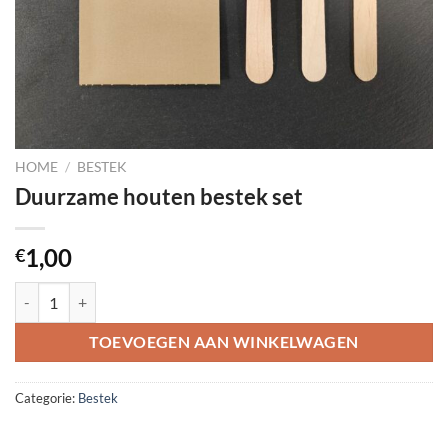
HOME
/
BESTEK
Duurzame houten bestek set
1,00
€
Duurzame houten bestek set aantal
TOEVOEGEN AAN WINKELWAGEN
Categorie:
Bestek