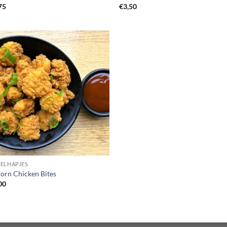
75
€
3,50
ELHAPJES
orn Chicken Bites
00