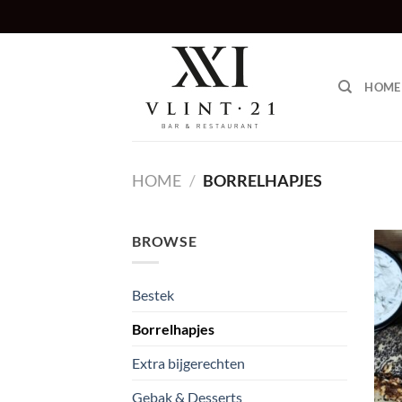
Ga
naar
inhoud
HOME
HOME
/
BORRELHAPJES
BROWSE
Bestek
Borrelhapjes
Extra bijgerechten
Gebak & Desserts