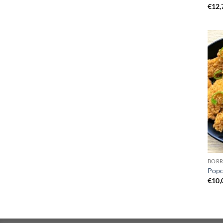
€
12,
BORR
Popc
€
10,