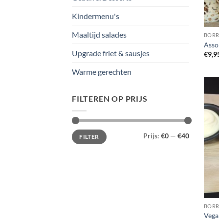
Kindermenu's
Maaltijd salades
BORR
Asso
Upgrade friet & sausjes
€
9,9
Warme gerechten
FILTEREN OP PRIJS
Min.
Max.
Prijs:
€0
—
€40
FILTER
prijs
prijs
BORR
Vega