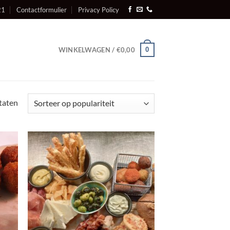
21
Contactformulier
Privacy Policy
0
WINKELWAGEN /
€
0,00
Gesorteerd
ltaten
op
populariteit