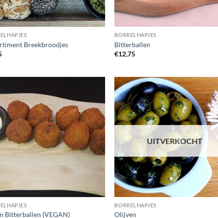
ELHAPJES
BORRELHAPJES
rtiment Breekbroodjes
Bitterballen
5
€
12,75
UITVERKOCHT
ELHAPJES
BORRELHAPJES
n Bitterballen (VEGAN)
Olijven