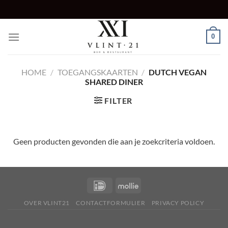
Ga
naar
inhoud
0
HOME
/
TOEGANGSKAARTEN
/
DUTCH VEGAN
SHARED DINER
FILTER
Geen producten gevonden die aan je zoekcriteria voldoen.
OVER VLINT21
CONTACTFORMULIER
PRIVACY POLICY