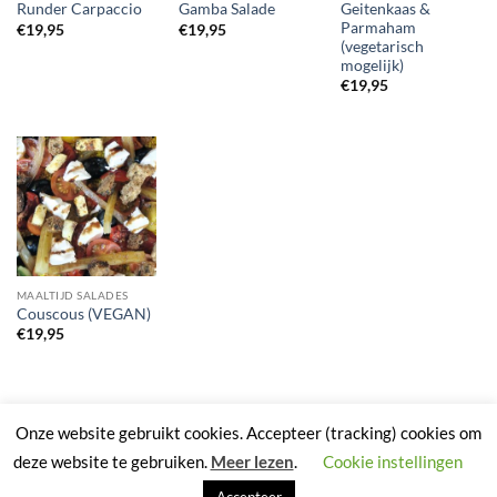
Geitenkaas &
Runder Carpaccio
Gamba Salade
Parmaham
€
19,95
€
19,95
(vegetarisch
mogelijk)
€
19,95
MAALTIJD SALADES
Couscous (VEGAN)
€
19,95
Onze website gebruikt cookies. Accepteer (tracking) cookies om
deze website te gebruiken.
Meer lezen
.
Cookie instellingen
OVER VLINT21
CONTACTFORMULIER
PRIVACY POLICY